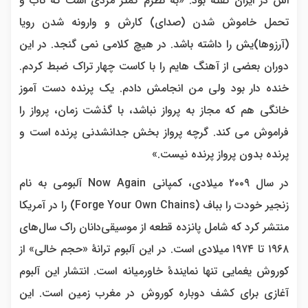
اش در ایران گفته بود: «به نظرم کمتر مردی است که تاب و
تحمل خاموش شدن (صدای) کارش و وارونه شدن رویا
(آرزوها)یش را داشته باشد. در هیچ کلامی نمی گنجد. در این
دوران بعضی از آهنگ هایم را با کاست چهار تراک ضبط کردم.
خنده دار بود ولی من انجامش دادم. یک پرنده دست آموز
خانگی هم که مجاز به پرواز نباشد، با گذشت زمان، پرواز را
فراموش می کند. گرچه پرواز بخش جدانشدنی پرنده است و
پرنده بدون پرواز پرنده نیست.»
در سال ۲۰۰۹ میلادی، کمپانی Now Again آلبومی به نام
زنجیر خودت را بباف (Forge Your Own Chains) را در آمریکا
منتشر کرد که شامل پانزده قطعه از موسیقی‌دانان راک سال‌های
۱۹۶۸ تا ۱۹۷۴ میلادی است. در این آلبوم ترانهٔ «حجم خالی» از
کوروش یغمایی تنها نمایندهٔ خاورمیانه است. انتشار این آلبوم
آغازی برای کشف دوباره کوروش در مغرب زمین است. این