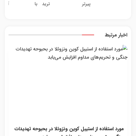
پیرتر
ترید با
آبرسا
بدون
کمیس
نشونت
والکس،
بالای
پاسخ به
میده؟
آینده‌ای
پوست
یک
اندولیفت
روشن
اسپیرو
تماس
برش
در
اخبار مرتبط
می‌گردونه
انتظار
شماست
مورد استفاده از استیبل کوین ونزوئلا در بحبوحه تهدیدات