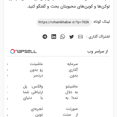
توکن‌ها و کوین‌های محبوبتان بحث و گفتگو کنید.
لینک کوتاه :
https://rohamkhabar.ir/?p=7026
اشتراک گذاری :
از سراسر وب
سرمایه
ماشینت
دلال 
گذاری
رو بدون
به 
بدون
دردسر
نمیخر
ریسک
بفروش
اینج
ماشینتو
والکس: پل
میخوا
با سود
| بدون
قیمت
به دلال
ارتباطی شما
ماشی
38
کمسیون
بفرو
نده! به
با دنیای
رو ب
درصد
خریدا
مصرف
سرمایه‌گذاری
دردسر
سالانه
واقعی
صورتت
تجربه‌ی
جوانس
کننده
دیجیتال
بفرو
از سنت
نوین
و
بفروش!
بدون