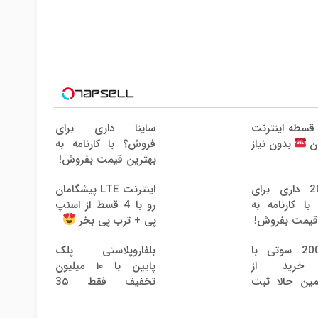
رید 4 قسطه اینترنت
ساینا داری برای
فروش؟ با کارنامه به
ان
بدون نیاز
بهترین قیمت بفروش!
پژو 206 داری برای
اینترنت LTE پیشگامان
ا کارنامه به
رو با 4 قسط از اسنپ
قیمت بفروش!
پی + ترب پی بخر
هدیه 200 سوتی با
بلفاروپلاستی پلک
 خرید از
پایین با ۱۰ میلیون
مین حالا ثبت
تخفیف فقط 3۵
میلیون