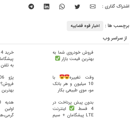
اشتراک گذاری :
برچسب ها :
اخبار قوه قضاییه
از سراسر وب
فروش خودروی شما به
خ
بهترین قیمت بازار
پیشگام
به تلفن
وقت تغییره
با
فروش؟ ب
10 میلیون و هر بانک
بهترین 
مو، موی طبیعی بکار
بدون پیش پرداخت در
اولین
4 قسط
اینترنت
گرمی،ه
LTE پیشگامان + سیم
نام کن
کارت رایگان